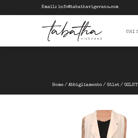
Email:
info@tabathavigevano.com
CHI 
Home
/
Abbigliamento
/
Gilet
/ GILET