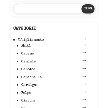
TASCHE
NOBLESSE
OBLIGE-
PROVOCATION
MILANO-
CATEGORIE
quantità
Abbigliamento
Abiti
Cabane
Camicie
Canotte
Capispalla
Cardigan
Felpe
Giacche