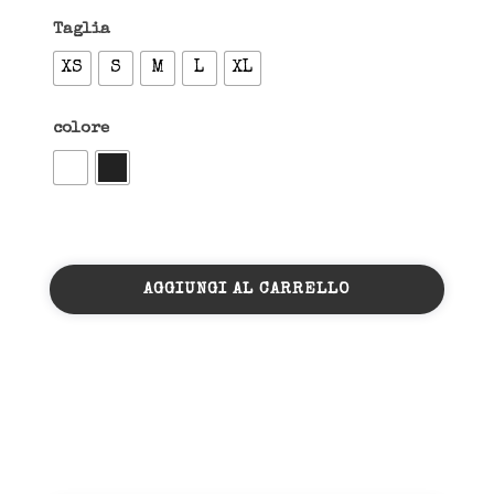
Taglia
XS
S
M
L
XL
colore
JEANS
COTONE
AGGIUNGI AL CARRELLO
FORMA
OVETTO
CON
ZIP-
BOTTONE-
PASSANTI
E