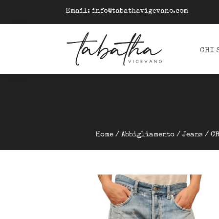
Email:
info@tabathavigevano.com
CHI 
Home
/
Abbigliamento
/
Jeans
/ CR