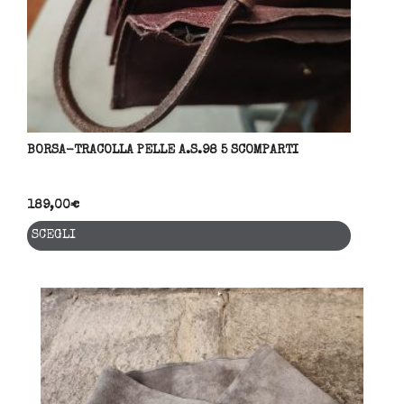
del
prodo
BORSA-TRACOLLA PELLE A.S.98 5 SCOMPARTI
189,00
€
Questo
SCEGLI
prodott
ha
più
variant
Le
opzioni
posson