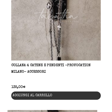
essere
scelte
nella
pagina
del
prodott
COLLANA 4 CATENE E PENDENTI -PROVOCATION
MILANO- ACCESSORI
135,00
€
AGGIUNGI AL CARRELLO