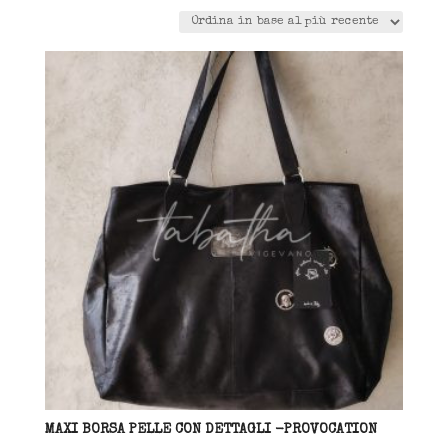
in
base
al
più
recente
MAXI BORSA PELLE CON DETTAGLI -PROVOCATION