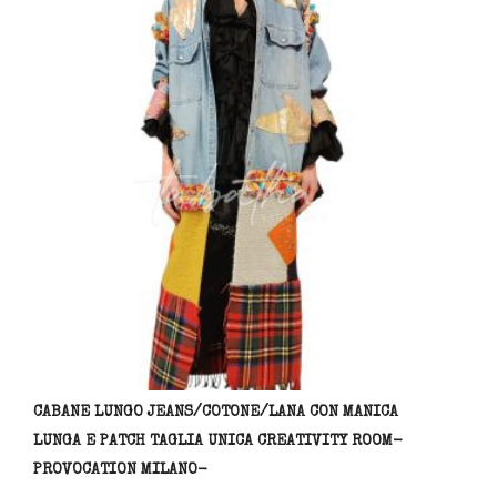
varia
Le
opzio
posso
esser
scelt
nella
pagin
del
prodo
CABANE LUNGO JEANS/COTONE/LANA CON MANICA
LUNGA E PATCH TAGLIA UNICA CREATIVITY ROOM-
PROVOCATION MILANO-