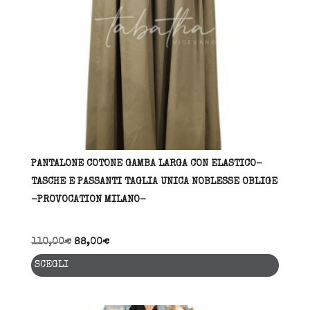
scelte
nella
pagina
del
prodott
PANTALONE COTONE GAMBA LARGA CON ELASTICO-
TASCHE E PASSANTI TAGLIA UNICA NOBLESSE OBLIGE
-PROVOCATION MILANO-
110,00
€
88,00
€
Quest
SCEGLI
prodo
ha
più