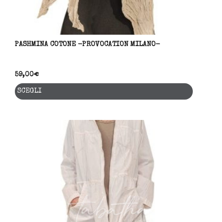
PASHMINA COTONE -PROVOCATION MILANO-
59,00
€
Questo
SCEGLI
prodott
ha
più
variant
Le
opzioni
posson
essere
scelte
nella