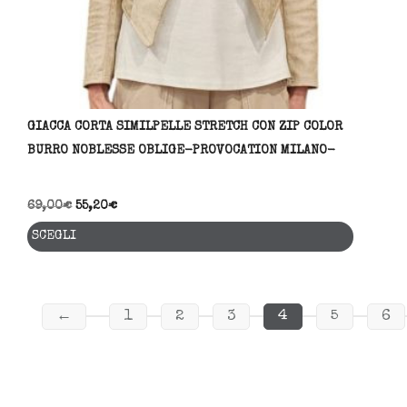
prodo
GIACCA CORTA SIMILPELLE STRETCH CON ZIP COLOR
BURRO NOBLESSE OBLIGE-PROVOCATION MILANO-
69,00
€
55,20
€
Questo
SCEGLI
prodott
ha
più
variant
←
1
2
3
4
5
6
Le
opzioni
posson