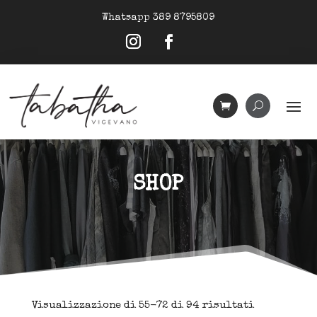
Whatsapp 389 8795809
SHOP
Ordina
Visualizzazione di 55-72 di 94 risultati