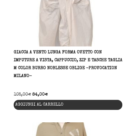
pagina
del
prodott
GIACCA A VENTO LUNGA FORMA OVETTO CON
IMPUTURE A VISTA, CAPPUCCIO, ZIP E TASCHE TAGLIA
M COLOR BURRO NOBLESSE OBLIGE -PROVOCATION
MILANO-
105,00
€
84,00
€
AGGIUNGI AL CARRELLO