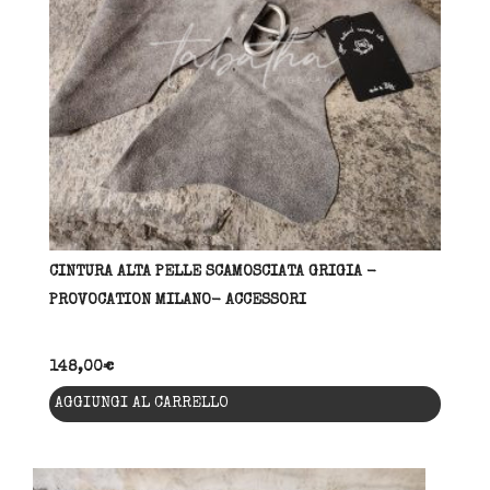
essere
scelte
nella
pagina
del
prodott
CINTURA ALTA PELLE SCAMOSCIATA GRIGIA -
PROVOCATION MILANO- ACCESSORI
148,00
€
AGGIUNGI AL CARRELLO