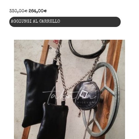
330,00
€
264,00
€
AGGIUNGI AL CARRELLO