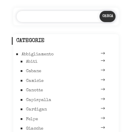
essere
scelte
nella
pagina
del
prodott
CATEGORIE
Abbigliamento
Abiti
Cabane
Camicie
Canotte
Capispalla
Cardigan
Felpe
Giacche