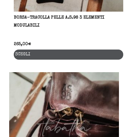
BORSA-TRACOLLA PELLE A.S.98 3 ELEMENTI
MODULABILI
265,00
€
Quest
SCEGLI
prodo
ha
più
varia
Le
opzio
posso
esser
scelt
nella
pagin