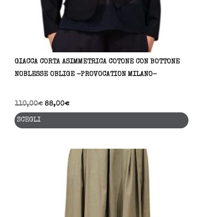
GIACCA CORTA ASIMMETRICA COTONE CON BOTTONE
NOBLESSE OBLIGE -PROVOCATION MILANO-
110,00
€
88,00
€
Questo
SCEGLI
prodott
ha
più
variant
Le
opzioni
posson
essere