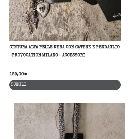
del
prodo
CINTURA ALTA PELLE NERA CON CATENE E PENDAGLIO
-PROVOCATION MILANO- ACCESSORI
169,00
€
Questo
SCEGLI
prodott
ha
più
variant
Le
opzioni
posson