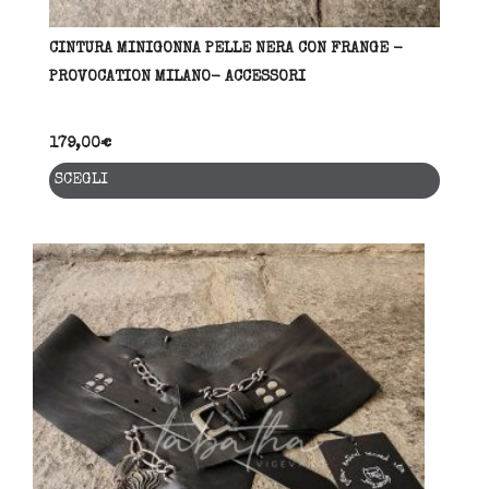
CINTURA MINIGONNA PELLE NERA CON FRANGE -
PROVOCATION MILANO- ACCESSORI
179,00
€
Quest
SCEGLI
prodo
ha
più
varia
Le
opzio
posso
esser
scelt
nella
pagin