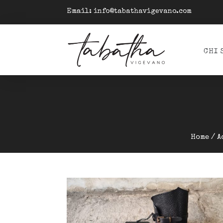
Email:
info@tabathavigevano.com
CHI 
Home
/
A