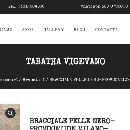
Tel.
Whatsapp 389 8795809
0381-684666
SIAMO
SHOP
GALLERY
BLOG
CONTATTI
TABATHA VIGEVANO
ccessori
/
Bracciali
/ BRACCIALE PELLE NERO-PROVOCATION
BRACCIALE PELLE NERO-
PROVOCATION MILANO-